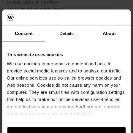
calcule alors le nombre
de tuiles nécessaire, mais
également les
dimensions. Ensuite,
chaque tuile est
Consent
Details
About
découpée et numérotée.
Aléonard conditionne
ensuite sur palette les
This website uses cookies
tuiles dans l’ordre de
We use cookies to personalize content and ads, to
pose afin de faciliter le
provide social media features and to analyze our traffic.
travail du couvreur.
Our online services use so-called browser cookies and
web beacons. Cookies do not cause any harm on your
computer. They are small files with configuration settings
Un service apprécié
that help us to make our online services user-friendlier,
more effective and more secure. Furthermore, cookies
L’année a été plutôt fructueuse pour l’usine de
serve to implement certain user functions.
Pontigny. En moyenne chaque année, entre 5 et
10 tourelles sont réalisées. Une tourelle
demande entre 15 jours et 6 mois de travail