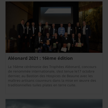
Aléonard 2021 : 16ème édition
La 16ème cérémonie des Trophées Aléonard, concours
de renommée internationale, s’est tenue le17 octobre
dernier, au Bastion des Hospices de Beaune avec les
maîtres-artisans couvreurs dans la mise en œuvre des
traditionnelles tuiles plates en terre cuite.