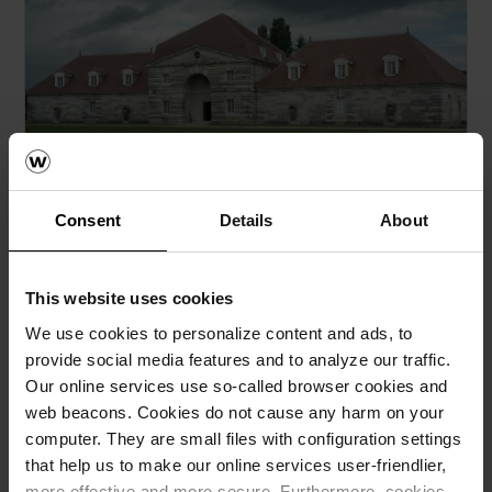
Aléonard 2018 : 14ème édition
Consent
Details
About
Le 11 octobre, à l’hôtel Le Louis à Versailles (78), s’est
tenue la cérémonie officielle de remise des 14ème
Trophées Aléonard. Organisé chaque année par la
This website uses cookies
Tuilerie Aléonard, ce concours de renommée
We use cookies to personalize content and ads, to
internationale, distingue le savoir-faire d’exception des
provide social media features and to analyze our traffic.
maîtres-artisans couvreurs dans la mise en oeuvre de
ses traditionnelles tuiles plates en terre cuite.
Our online services use so-called browser cookies and
web beacons. Cookies do not cause any harm on your
computer. They are small files with configuration settings
that help us to make our online services user-friendlier,
more effective and more secure. Furthermore, cookies