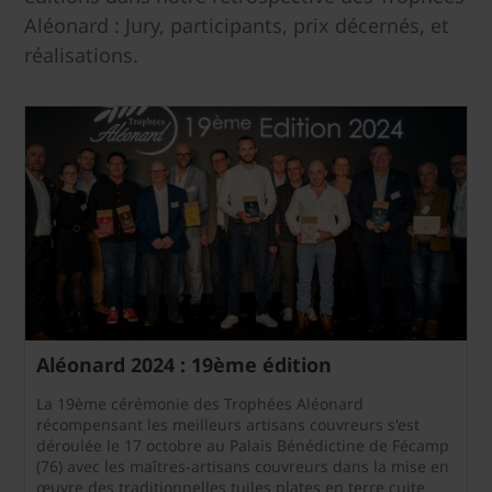
Aléonard : Jury, participants, prix décernés, et
réalisations.
Aléonard 2024 : 19ème édition
La 19ème cérémonie des Trophées Aléonard
récompensant les meilleurs artisans couvreurs s'est
déroulée le 17 octobre au Palais Bénédictine de Fécamp
(76) avec les maîtres-artisans couvreurs dans la mise en
œuvre des traditionnelles tuiles plates en terre cuite